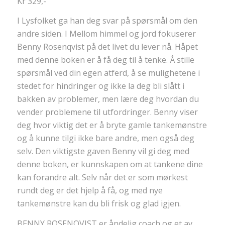
Kr 329,-
I Lysfolket ga han deg svar på spørsmål om den
andre siden. I Mellom himmel og jord fokuserer
Benny Rosenqvist på det livet du lever nå. Håpet
med denne boken er å få deg til å tenke. Å stille
spørsmål ved din egen atferd, å se mulighetene i
stedet for hindringer og ikke la deg bli slått i
bakken av problemer, men lære deg hvordan du
vender problemene til utfordringer. Benny viser
deg hvor viktig det er å bryte gamle tankemønstre
og å kunne tilgi ikke bare andre, men også deg
selv. Den viktigste gaven Benny vil gi deg med
denne boken, er kunnskapen om at tankene dine
kan forandre alt. Selv når det er som mørkest
rundt deg er det hjelp å få, og med nye
tankemønstre kan du bli frisk og glad igjen.
BENNY ROSENQVIST er åndelig coach og et av